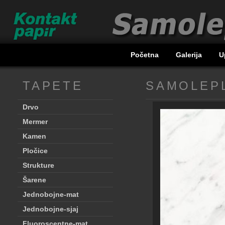
Početna
Galerija
U
TAPETE
SAMOLEPL
Drvo
Mermer
Kamen
Pločice
Strukture
Šarene
Jednobojne-mat
Jednobojne-sjaj
Fluoroscentne-mat